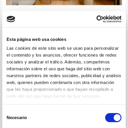
Fotografía Hoteles Tenerife
Fotografía Hoteles
Fotografía Hoteles Tenerife, reflejamos la marca y estilo del
Esta página web usa cookies
hotel. Imágenes atractivas y necesarias espacios, detalles,
decoración.
Las cookies de este sitio web se usan para personalizar
el contenido y los anuncios, ofrecer funciones de redes
Leer más »
sociales y analizar el tráfico. Además, compartimos
información sobre el uso que haga del sitio web con
nuestros partners de redes sociales, publicidad y análisis
web, quienes pueden combinarla con otra información
que les haya proporcionado o que hayan recopilado a
partir del uso que haya hecho de sus servicios.
B
Selección
u
Necesario
de
s
consentimiento