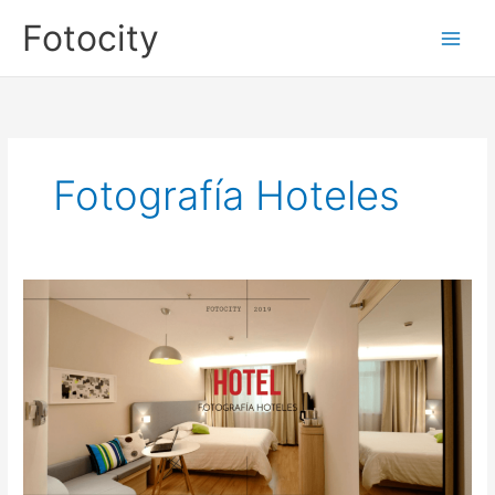
Ir
Fotocity
al
contenido
Fotografía Hoteles
Fotografía
Hoteles
Tenerife