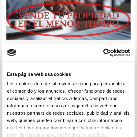
Vende tu Propiedad en el Menor
Tiempo
Fotografía inmobiliaria
Esta página web usa cookies
Vende tu propiedad en el menor tiempo, cuando se trata de
Las cookies de este sitio web se usan para personalizar
vender una propiedad, el tiempo es un factor crítico. Cada día
el contenido y los anuncios, ofrecer funciones de redes
que tu propiedad está en el mercado significa costos
sociales y analizar el tráfico. Además, compartimos
adicionales y preocupaciones. Es por eso que la fotografía
información sobre el uso que haga del sitio web con
inmobiliaria de calidad juega un papel esencial en la velocidad
nuestros partners de redes sociales, publicidad y análisis
de venta de tu propiedad. […]
web, quienes pueden combinarla con otra información
Leer más »
que les haya proporcionado o que hayan recopilado a
partir del uso que haya hecho de sus servicios.