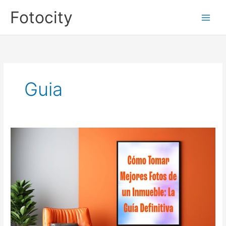
Ir
Fotocity
al
contenido
Guia
Cómo
Tomar
Mejores
Fotos
de
un
Inmueble:
La
Guía