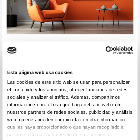
Definitiva
Cómo Tomar Mejores Fotos de un
Inmueble: La Guía Definitiva
Fotografía inmobiliaria
Esta página web usa cookies
Introducción a Cómo Tomar Mejores Fotos de un Inmueble: La
Guía Definitiva Cómo Tomar Mejores Fotos de un Inmueble: La
Las cookies de este sitio web se usan para personalizar
Guía Definitiva cuando se trata de vender o alquilar un
el contenido y los anuncios, ofrecer funciones de redes
inmueble, la calidad de las fotografías es fundamental. Las
sociales y analizar el tráfico. Además, compartimos
imágenes bien compuestas y atractivas pueden hacer que tu
información sobre el uso que haga del sitio web con
propiedad destaque en el mercado inmobiliario y […]
nuestros partners de redes sociales, publicidad y análisis
web, quienes pueden combinarla con otra información
Leer más »
que les haya proporcionado o que hayan recopilado a
partir del uso que haya hecho de sus servicios.